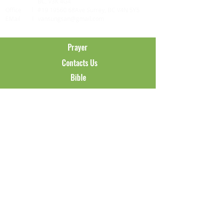
BC, V3K 4G4
Office l #19 19560 68Ave Surrey, BC V4N 5Y5
EMail l
vansungsan@gmail.com
Prayer
Contacts Us
Bible
ABOUT US
About Us
Greeting
History
Leadership
Church Map
SERMONS
SunSermons
WedSermons