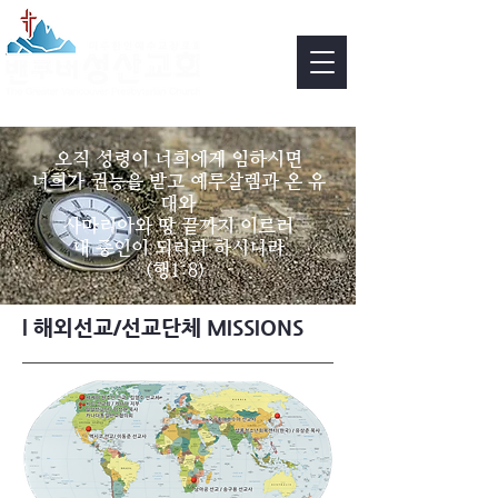
KO
EN
/
오직 성령이 너희에게 임하시면
너희가 권능을 받고 예루살렘과 온 유
대와
사마리아와 땅 끝까지 이르러
내 증인이 되리라 하시니라
(행1:8)
​l 해외선교/선교단체 MISSIONS